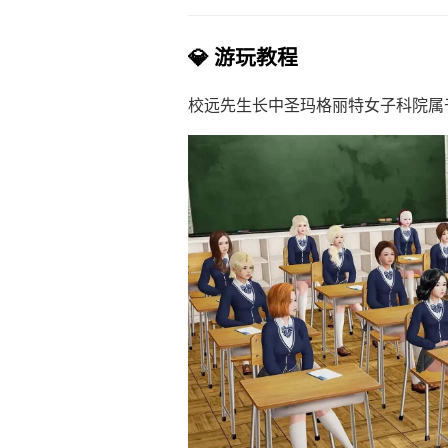
💎 游玩教程
校远先生长中
圣玛格丽特女子科院属