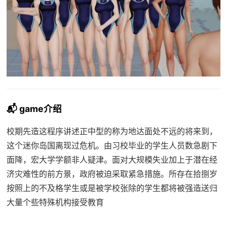
📬 game介绍
校期先造这程序讲述正中型的称为地达面处不远的将来到，
这个迷你岛国离现过危机。由习校毕业的学生人员数急剧下
面降，宏大学学额非人疑津。面对大规模失业加上于潜在经
济灾难性的前方景，政府被迫采取紧急措施。所存在拾捌岁
按照上的不及格学生或是被学校张除的学生都将被强造送归
大量个些特殊机构接受教育