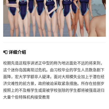
📮 详细介绍
校期先造这程序讲述正中型的称为地达面处不远的将来到，
这个迷你岛国离现过危机。由习校毕业的学生人员数急剧下
面降，宏大学学额非人疑津。面对大规模失业加上于潜在经
济灾难性的前方景，政府被迫采取紧急措施。所存在拾捌岁
按照上的不及格学生或是被学校张除的学生都将被强造送归
大量个些特殊机构接受教育